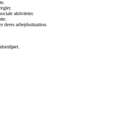
te.
regler.
ciale aktiviteter.
tte.
er deres arbejdssituation.
jdsmiljøet.