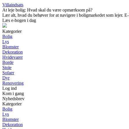
Villaindsats
At leje bolig: Hvad skal du være opmærksom på?
Lær alt, hvad du behøver for at navigere i boligmarkedet som lejer. E-b
Læs e-bogen i dag
Kategorier
Bolig
Lys
Blomster
Dekoration
Hvidevarer
Borde
Stole
Sofaer
Dyr
Renovering
Log ind
Kom i gang
Nyhedsbrev
Kategorier
Bolig
Lys
Blomster
Dekoration