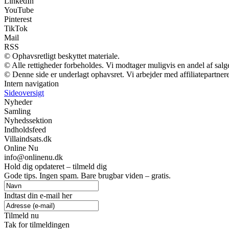
LinkedIn
YouTube
Pinterest
TikTok
Mail
RSS
© Ophavsretligt beskyttet materiale.
© Alle rettigheder forbeholdes. Vi modtager muligvis en andel af salge
© Denne side er underlagt ophavsret. Vi arbejder med affiliatepartnere
Intern navigation
Sideoversigt
Nyheder
Samling
Nyhedssektion
Indholdsfeed
Villaindsats.dk
Online Nu
info@onlinenu.dk
Hold dig opdateret – tilmeld dig
Gode tips. Ingen spam. Bare brugbar viden – gratis.
Indtast din e-mail her
Tilmeld nu
Tak for tilmeldingen