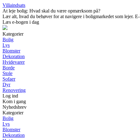
Villaindsats
At leje bolig: Hvad skal du være opmærksom på?
Lær alt, hvad du behøver for at navigere i boligmarkedet som lejer. E-b
Læs e-bogen i dag
Kategorier
Bolig
Lys
Blomster
Dekoration
Hvidevarer
Borde
Stole
Sofaer
Dyr
Renovering
Log ind
Kom i gang
Nyhedsbrev
Kategorier
Bolig
Lys
Blomster
Dekoration