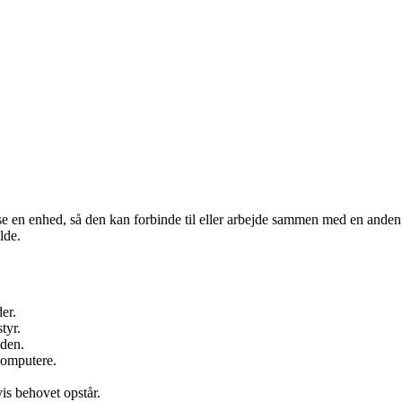
lpasse en enhed, så den kan forbinde til eller arbejde sammen med en and
lde.
er.
tyr.
eden.
 computere.
vis behovet opstår.