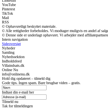
LinkedIn
YouTube
Pinterest
TikTok
Mail
RSS
© Ophavsretligt beskyttet materiale.
© Alle rettigheder forbeholdes. Vi modtager muligvis en andel af salge
© Denne side er underlagt ophavsret. Vi arbejder med affiliatepartnere
Intern navigation
Sideoversigt
Nyheder
Samling
Nyhedssektion
Indholdsfeed
Villaindsats.dk
Online Nu
info@onlinenu.dk
Hold dig opdateret – tilmeld dig
Gode tips. Ingen spam. Bare brugbar viden – gratis.
Indtast din e-mail her
Tilmeld nu
Tak for tilmeldingen