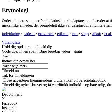
Etymologi
Ordet adaptere stammer fra det latinske ord adaptare, som betyder at tilp
mekaniske enheder, der oprindeligt ikke var designet til at fungere sa
indvirkning
•
cadeau
•
provinsen
•
etikette
•
exit
•
slags
•
afsnit
•
et al.
Villaindsats
Hold dig opdateret – tilmeld dig
Gode tips. Ingen spam. Bare brugbar viden – gratis.
Indtast din e-mail her
Tilmeld nu
Tak for tilmeldingen
Jeg accepterer hjemmesidens brugervilkår og persondatapolitik.
Tilmeld dig nyhedsbrevet og få værdifuldt indhold – og bare rolig, du 
Del og hjælp
X
Facebook
Instagram