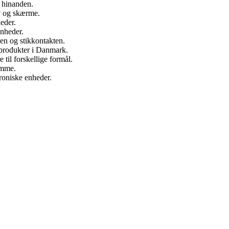
l hinanden.
tv og skærme.
heder.
enheder.
den og stikkontakten.
 produkter i Danmark.
til forskellige formål.
emme.
troniske enheder.